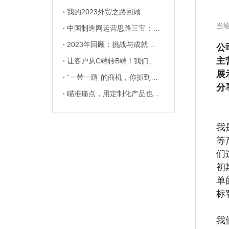
我的2023外贸之路回顾
当
中国制造网运营思路三宝：关键词+内容+星级
2023年回顾：挑战与成就并存的一年
公
主
让客户从C端转B端！我们的外贸营销新思路
展
“一带一路”的商机，你抓到了吗？
分
瞄准痛点，用定制化产品也能高效拿单！
我
等
们
初
单
标
我