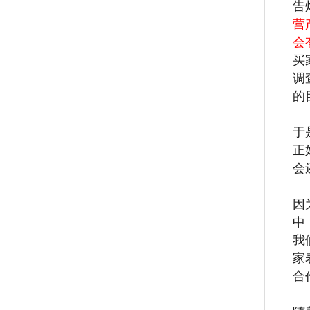
告
营
会
买
调
的
于
正
会
因
中
我
家
合