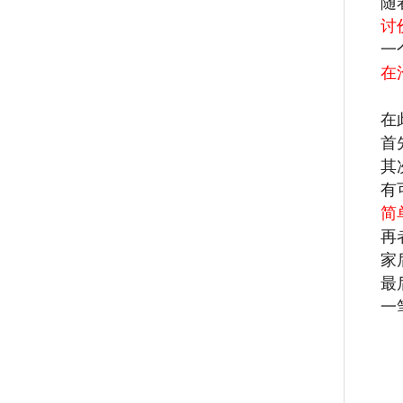
随
讨
一
在
在
首
其
有
简
再
家
最
一