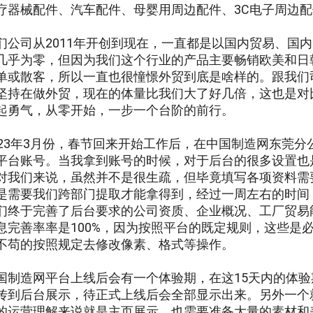
疗器械配件、汽车配件、母婴用周边配件、3C电子周边
们公司从2011年开创到现在，一直都是以国内贸易、国内O
几乎为零，但因为我们这个行业的产品主要畅销欧美和日
单或散客，所以一直也很憧憬外贸到底是啥样的。跟我们
坚持在做外贸，现在的体量比我们大了好几倍，这也是对比
起勇气，从零开始，一步一个台阶的前行。
023年3月份，春节回来开始工作后，在中国制造网东莞
平台账号。当我拿到账号的时候，对于后台的很多设置也
对我们来说，虽然并不是很生疏，但毕竟填写各项资料需
是需要我们跨部门提取才能拿得到，经过一周左右的时间
们终于完善了后台要求的公司资质、企业概况、工厂贸易
息完善率率是100%，因为按照平台的既定规则，这些是
不苟的按照规定去修改像素、格式等操作。
国制造网平台上线后会有一个体验期，在这15天内的体验
传到后台展示，待正式上线后会全部显示出来。另外一个
的运营理解来说就是主页展示，也需要准备大量的素材和