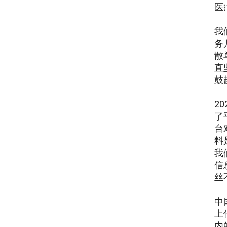
医
我
务
散
直
鼓
2
了
台
料
我
信
丝
中
上
内