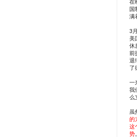
在
国
满
3
美
休
前
退
了
一
我
么
虽
的
这
势