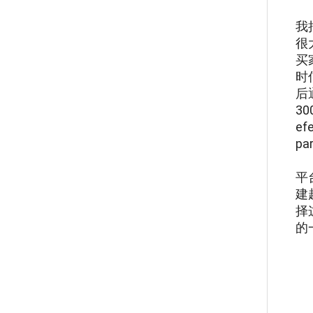
我
很
买
时
后
30
ef
par
平
建
择
的