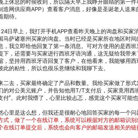
晚上休息的时候收到，所以隔天早上我睁开眼睛的第一件事
制造网供应商APP）查看客户消息，好像是圣诞老人送来
着期待。
月24日早上，我打开手机APP查看昨天晚上的询盘和买
国马萨诸塞州买家的询盘。当时已经是买家所在地区时间
息，我立即给他回复了第一条消息。可对方使用的是西班
提下，还需要与买家进行西班牙语沟通，这无疑给我带来
缩，坚持用西班牙语回复了客户，在他看来，我能够用西
彼此的粘性，所以也很乐意继续和我聊下去。
来二去，买家最终确定了产品和数量。我给买家做了形式
们的对公美元账户，并告知他用T/T支付后，买家竟用西
支付”。此时我懵了，心里比较忐忑，感觉这个买家可能
然心里是这么想，但我还是很耐心地回答买家的每一个问
方式，做了一个在线订单，系统可以根据对方的邮箱识别
个在线订单提交后，系统也会向客户的邮箱发送相关的链
。