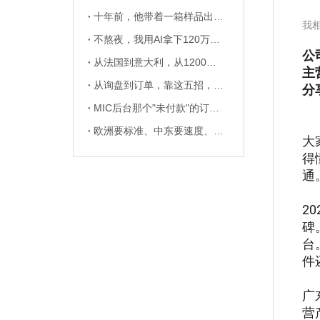
十年前，他带着一箱样品出国；今天，他的帽子戴在40国街头
我
不熬夜，我用AI拿下120万订单
公
从法国到意大利，从1200组到3000组：欧洲客户主动续签3年？
主
从询盘到订单，靠这五招，让客户追着下单！
分
MIC后台那个"未付款"的订单，我点了跟进，2天后成交了
欧洲要标准、中东要速度、RFQ要快——我用三套打法拿下欧美中东订单
大
得
通
2
碑
台
件
广
营