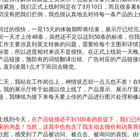
较紧急，我们正式上线时间定在了3月10日，而且很多素
切没有把我们拦倒，我也很认真地去对待每一条产品的上
间过的很快，一晃15天的体验期即将结束，展示厅已经
前一天才上传48条，虽然还不足以达到50条的标准，但
工作主要涉及到英文转换的问题，需要给每个主图和详情
标签，所以进度相对来说不是很快。在正式上线前一天晚
产品链接，预防有的词组翻译出错、广告对应的产品链接
，直到凌晨1点才下班回去睡觉。
二天，我站在工作岗位上，神情状态却一点儿也不差！在
，我的展示厅终于如愿以偿上线了，产品显示、展示厅显
题，我继续为接下来每天要上传的产品进行图片处理和修
。
上线到今天，
在产品链接还不到100条的前提下，我们已
家的询盘！当然，这其中也包含了我主动去报价和访客营
欣慰，感受到了产品被访问、被点击、被询问的喜悦。由