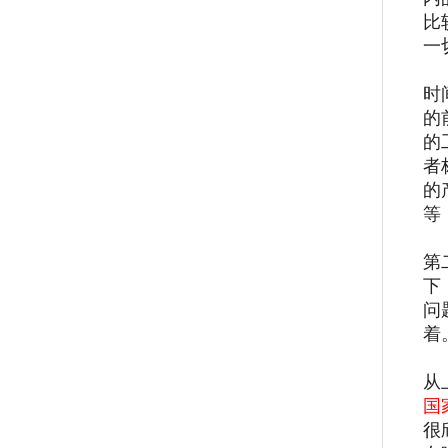
比
一
时
的
的
者
的
等
第
下
问
着
从
国
很