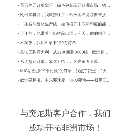
百万美元订单拿下！绿色包装敲开欧洲市场，德国巨头直接加单！
刚出接机口，我就愣住了：欧洲客户竟亲自来接
一条智能管材生产线，如何撬开中东和印度的能源项目？
十年前，他带着一箱样品出国；今天，他的帽子戴在40国街头
不熬夜，我用AI拿下120万订单
从法国到意大利，从1200组到3000组：欧洲客户主动续签3年？
从询盘到订单，靠这五招，让客户追着下单！
MIC后台那个"未付款"的订单，我点了跟进，2天后成交了
欧洲要标准、中东要速度、RFQ要快——我用三套打法拿下欧美中东订单
与突尼斯客户合作，我们
成功开拓非洲市场！