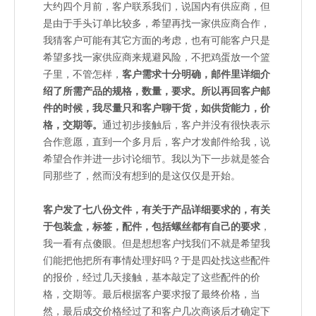
大约四个月前，客户联系我们，说国内有供应商，但
是由于手头订单比较多，希望再找一家供应商合作，
我猜客户可能有其它方面的考虑，也有可能客户只是
希望多找一家供应商来规避风险，不把鸡蛋放一个篮
子里，不管怎样，
客户需求十分明确，邮件里详细介
绍了所需产品的规格，数量，要求。所以再回客户邮
件的时候，我尽量只和客户聊干货，如供货能力，价
格，交期等。
通过初步接触后，客户并没有很快表示
合作意愿，直到一个多月后，客户才发邮件给我，说
希望合作并进一步讨论细节。我以为下一步就是签合
同那些了，然而没有想到的是这仅仅是开始。
客户发了七八份文件，有关于产品详细要求的，有关
于包装盒，标签，配件，包括螺丝都有自己的要求
，
我一看有点傻眼。但是想想客户找我们不就是希望我
们能把他把所有事情处理好吗？于是四处找这些配件
的报价，经过几天接触，基本敲定了这些配件的价
格，交期等。最后根据客户要求报了最终价格，当
然，最后成交价格经过了和客户几次商谈后才确定下